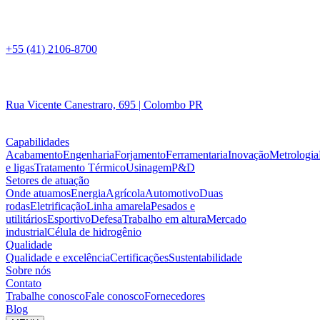
+55 (41) 2106-8700
Rua Vicente Canestraro, 695 | Colombo PR
Capabilidades
Acabamento
Engenharia
Forjamento
Ferramentaria
Inovação
Metrologia
e ligas
Tratamento Térmico
Usinagem
P&D
Setores de atuação
Onde atuamos
Energia
Agrícola
Automotivo
Duas
rodas
Eletrificação
Linha amarela
Pesados e
utilitários
Esportivo
Defesa
Trabalho em altura
Mercado
industrial
Célula de hidrogênio
Qualidade
Qualidade e excelência
Certificações
Sustentabilidade
Sobre nós
Contato
Trabalhe conosco
Fale conosco
Fornecedores
Blog