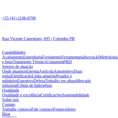
+55 (41) 2106-8700
Rua Vicente Canestraro, 695 | Colombo PR
Capabilidades
Acabamento
Engenharia
Forjamento
Ferramentaria
Inovação
Metrologia
e ligas
Tratamento Térmico
Usinagem
P&D
Setores de atuação
Onde atuamos
Energia
Agrícola
Automotivo
Duas
rodas
Eletrificação
Linha amarela
Pesados e
utilitários
Esportivo
Defesa
Trabalho em altura
Mercado
industrial
Célula de hidrogênio
Qualidade
Qualidade e excelência
Certificações
Sustentabilidade
Sobre nós
Contato
Trabalhe conosco
Fale conosco
Fornecedores
Blog