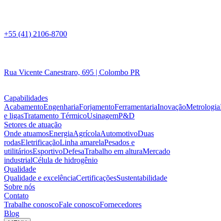
+55 (41) 2106-8700
Rua Vicente Canestraro, 695 | Colombo PR
Capabilidades
Acabamento
Engenharia
Forjamento
Ferramentaria
Inovação
Metrologia
e ligas
Tratamento Térmico
Usinagem
P&D
Setores de atuação
Onde atuamos
Energia
Agrícola
Automotivo
Duas
rodas
Eletrificação
Linha amarela
Pesados e
utilitários
Esportivo
Defesa
Trabalho em altura
Mercado
industrial
Célula de hidrogênio
Qualidade
Qualidade e excelência
Certificações
Sustentabilidade
Sobre nós
Contato
Trabalhe conosco
Fale conosco
Fornecedores
Blog