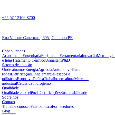
+55 (41) 2106-8700
Rua Vicente Canestraro, 695 | Colombo PR
Capabilidades
Acabamento
Engenharia
Forjamento
Ferramentaria
Inovação
Metrologia
e ligas
Tratamento Térmico
Usinagem
P&D
Setores de atuação
Onde atuamos
Energia
Agrícola
Automotivo
Duas
rodas
Eletrificação
Linha amarela
Pesados e
utilitários
Esportivo
Defesa
Trabalho em altura
Mercado
industrial
Célula de hidrogênio
Qualidade
Qualidade e excelência
Certificações
Sustentabilidade
Sobre nós
Contato
Trabalhe conosco
Fale conosco
Fornecedores
Blog