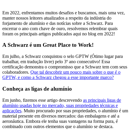
Em 2022, enfrentamos muitos desafios e buscamos, mais uma vez,
manter nossos leitores atualizados a respeito da indústria do
forjamento de alumínio e das notícias sobre a Schwarz. Para
encerrar o ano com chave de ouro, resolvemos relembrar quais
foram os principais artigos publicados aqui no blog em 2022!
A Schwarz é um Great Place to Work!
Em julho, a Schwarz conquistou o selo GPTW (Ótimo lugar para
trabalhar, em tradução livre) pelo 3º ano consecutivo! Essa
certificação demonstra o compromisso que a Schwarz tem com seus
colaboradores.
Que tal descobrir um pouco mais sobre o que é o
GPTW, e como a Schwarz chegou a esse importante marco?
Conheça as ligas de alumínio
Em junho, fizemos esse artigo descrevendo
as principais ligas de
alumínio usadas hoje no mercado, suas propriedades técnicas e
aplicações
. Muito procurado por suas propriedades, o alumínio é um
material presente em diversos mercados: das embalagens e até a
aeronáutica. Embora ele tenha suas vantagens na forma pura, é
combinado com outros elementos que o alumínio se destaca.