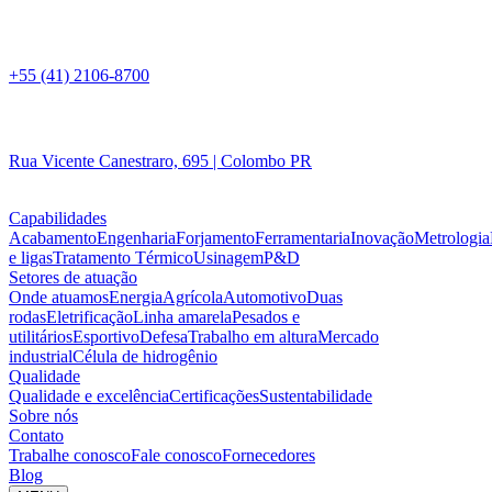
+55 (41) 2106-8700
Rua Vicente Canestraro, 695 | Colombo PR
Capabilidades
Acabamento
Engenharia
Forjamento
Ferramentaria
Inovação
Metrologia
e ligas
Tratamento Térmico
Usinagem
P&D
Setores de atuação
Onde atuamos
Energia
Agrícola
Automotivo
Duas
rodas
Eletrificação
Linha amarela
Pesados e
utilitários
Esportivo
Defesa
Trabalho em altura
Mercado
industrial
Célula de hidrogênio
Qualidade
Qualidade e excelência
Certificações
Sustentabilidade
Sobre nós
Contato
Trabalhe conosco
Fale conosco
Fornecedores
Blog