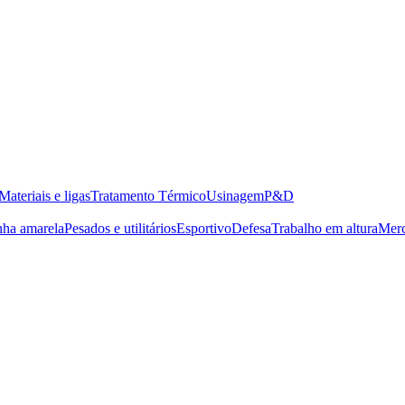
Materiais e ligas
Tratamento Térmico
Usinagem
P&D
nha amarela
Pesados e utilitários
Esportivo
Defesa
Trabalho em altura
Merc