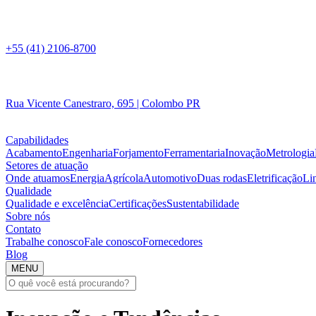
+55 (41) 2106-8700
Rua Vicente Canestraro, 695 | Colombo PR
Capabilidades
Acabamento
Engenharia
Forjamento
Ferramentaria
Inovação
Metrologia
Setores de atuação
Onde atuamos
Energia
Agrícola
Automotivo
Duas rodas
Eletrificação
Li
Qualidade
Qualidade e excelência
Certificações
Sustentabilidade
Sobre nós
Contato
Trabalhe conosco
Fale conosco
Fornecedores
Blog
MENU